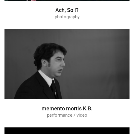
Ach, So !?
photography
memento mortis K.B.
performance / video