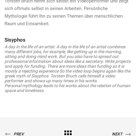
Torsten Bruch nennt sich selbst ein Videoperformer und zeigt
sich oftmals selbst in seinen Arbeiten. Persönliche
Mythologie führt Ihn zu seinen Themen über menschlichen
Raum und Einsamkeit.
Sisyphos
A day in the life of an artist. A day in the life of an artist combines
many different jobs, for example, like getting up in the morning,
sitting and doing mind work. But you also have to spread out
professional information about ideas like a secretary. Write projects
and apply for funding. There are more ideas than funding so it is
mostly a rejecting experience So the video loop begins again like the
greek myth of Sisyphos. Torsten Bruch calls himself a video
performer and shows up many times in his works.
Personal mythology leads to his works about the relation of human
space and loneliness.
PREVIOUS
All
NEXT
PREV
NEXT